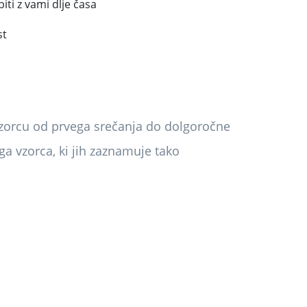
iti z vami dlje časa
st
vzorcu od prvega srečanja do dolgoročne
ega vzorca, ki jih zaznamuje tako