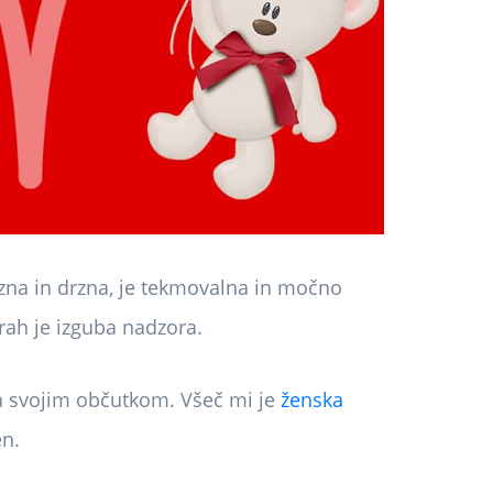
rzna in drzna, je tekmovalna in močno
trah je izguba nadzora.
la svojim občutkom. Všeč mi je
ženska
en.