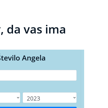
, da vas ima
č
Število Angela