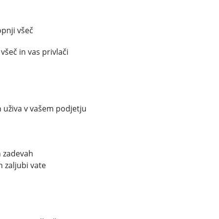
opnji všeč
všeč in vas privlači
n uživa v vašem podjetju
ih zadevah
 zaljubi vate