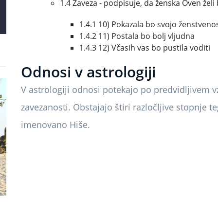
1.4 Zaveza - podpisuje, da ženska Oven želi b
1.4.1 10) Pokazala bo svojo ženstveno
1.4.2 11) Postala bo bolj vljudna
1.4.3 12) Včasih vas bo pustila voditi
Odnosi v astrologiji
V astrologiji odnosi potekajo po predvidljivem 
zavezanosti. Obstajajo štiri razločljive stopnje t
imenovano Hiše.