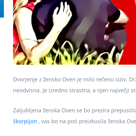
Dvorjenje z žensko Oven je milo rečeno izziv. D
neodvisna. Je izredno strastna, a njen največji s
Zaljubljena ženska Oven se bo prezira prepusti
škorpijon
, vas bo na poti preizkusila ženska Ov