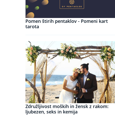
Pomen štirih pentaklov - Pomeni kart
tarota
Združljivost moških in žensk z rakom:
ljubezen, seks in kemija