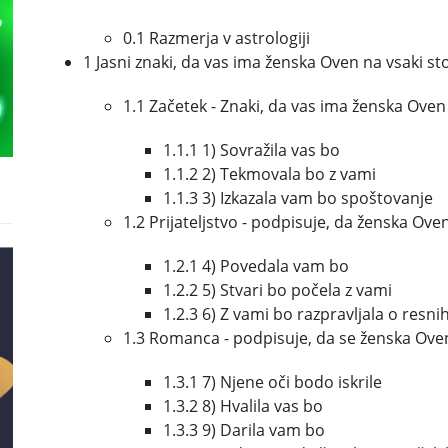
0.1 Razmerja v astrologiji
1 Jasni znaki, da vas ima ženska Oven na vsaki st
1.1 Začetek - Znaki, da vas ima ženska Oven 
1.1.1 1) Sovražila vas bo
1.1.2 2) Tekmovala bo z vami
1.1.3 3) Izkazala vam bo spoštovanje
1.2 Prijateljstvo - podpisuje, da ženska Ove
1.2.1 4) Povedala vam bo
1.2.2 5) Stvari bo počela z vami
1.2.3 6) Z vami bo razpravljala o resn
1.3 Romanca - podpisuje, da se ženska Oven
1.3.1 7) Njene oči bodo iskrile
1.3.2 8) Hvalila vas bo
1.3.3 9) Darila vam bo